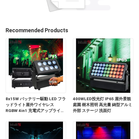
Recommended Products
8x15W バッテリー駆動 LED フラ
400WLED投光灯 IP65 屋外景観
ッドライト屋外ワイヤレス
庭園 樹木照明 高光量 鋳型アルミ
RGBW 4in1 充電式アップライト
外部 ステージ 洗面灯
Par Luces LED パラフィエスタ
DJ