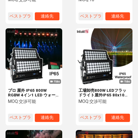
LED ウォール 洗濯機 ライト
ベストプラ
連絡先
ベストプラ
連絡先
イス
イス
プロ 屋外 IP65 800W
工場卸売800W LEDフラッ
RGBW 4イン1 LED ウォー
ドライト屋外IP65 80x10W
ル 洗濯機 双層 景観 建築 洗
RGBW 4in1ステージウォッ
MOQ:
交渉可能
MOQ:
交渉可能
濯 ライト 都市 カラー
シュライトプロジェクター
都市美化ファサードプロジ
ェクト用
ベストプラ
連絡先
ベストプラ
連絡先
イス
イス