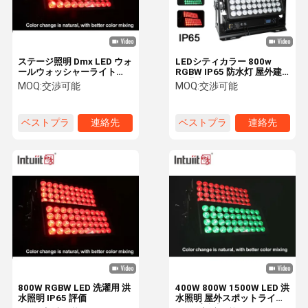
ステージ照明 Dmx LED ウォ
LEDシティカラー 800w
ールウォッシャーライト
RGBW IP65 防水灯 屋外建
400W 800W 1500W IP65
築 洪水 ウォール ウォール
MOQ:
交渉可能
MOQ:
交渉可能
屋外都市色 RGBW ストロー
ウォール ウォール ウォール
ブ
ベストプラ
連絡先
ベストプラ
連絡先
イス
イス
家
プロダクト
私達について
工場旅行
800W RGBW LED 洗濯用 洪
400W 800W 1500W LED 洪
水照明 IP65 評価
水照明 屋外スポットライト