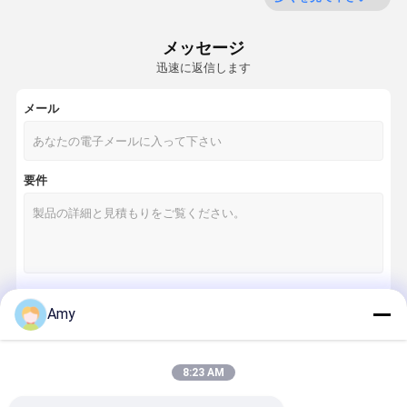
LEDの景色のスポットライト
メッセージ
外的な壁の洗濯機ライト
迅速に返信します
LEDの段階のライト バー
メール
LEDの建築照明
LEDの段階の洪水ライト
要件
LEDのビーム移動ヘッド ライト
電池式LEDの段階ライト
DMXの制御システム
Amy
続行
8:23 AM
私たちのカテゴリー