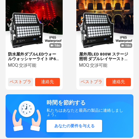
防水屋外ダブルLEDウォー
屋外用LED 800W ステージ
ルウォッシャーライト IP65
照明 ダブルレイヤーストロ
800W RGBW DMX シティホ
ボ シティカラー照明 ウォー
MOQ:
交渉可能
MOQ:
交渉可能
テルガーデン
ルウォッシュ LEDフラッド
ライト バー DJ ビル装飾用
IP65 DMX
ベストプラ
連絡先
ベストプラ
連絡先
イス
イス
時間を節約する
私たちはあなたと最高の製品に連絡しまし
ょう。
あなたの要件を与える