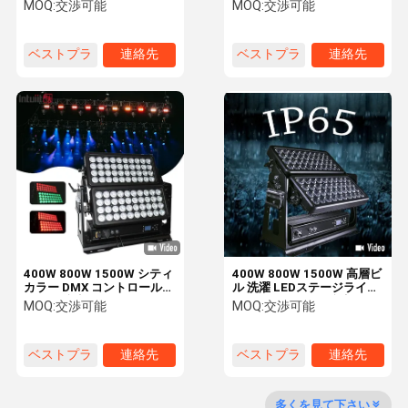
ランプ 防水 IP65 スタジア
MOQ:
交渉可能
MOQ:
交渉可能
ムライト プロジェクターラ
イト
ベストプラ
連絡先
ベストプラ
連絡先
品質管理
私達に連絡し
ニュース
引用を要求し
なさい
なさい
イス
イス
VR
LEDの段階ライト
段階LEDの効果ライト
400W 800W 1500W シティ
400W 800W 1500W 高層ビ
カラー DMX コントロール
ル 洗濯 LEDステージライト
モード 防水 LED ステージ
RGBW 4in1 IP65 防水 屋外
LEDの標準はライトを上演できます
MOQ:
交渉可能
MOQ:
交渉可能
ウォッシュ ライト イベント
市街色 ステージのための動
用 双層投光灯
くライト
屋外のGoboプロジェクター
ベストプラ
連絡先
ベストプラ
連絡先
イス
イス
屋外LEDの景色の洪水ライト
多くを見て下さい