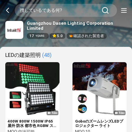
Guangzhou Dasen Lighting Corporation
Limited
17
5.0
確認された製造者
YEARS
LEDの建築照明
(48)
400W 800W 1500W IP65
GoboのズームレンズLEDプ
屋外 防水 都市色 RGBW ス
ロジェクター ライト
トローブ ステージ照明 Dmx
MOQ:
交渉可能
MOQ:
10