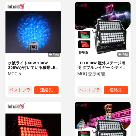
水波ライト60W 100W
LED 800W 屋外ステージ照
200Wが付いている移動LED
明 ダブルレイヤー シティカ
屋外水さざ波プロジェクタ
ラー照明 ウォールウォッシ
MOQ:
5
MOQ:
交渉可能
ー
ュ LEDフラッドライト バー
DJ ビル装飾用 IP65 DMX
ベストプラ
連絡先
ベストプラ
連絡先
イス
イス