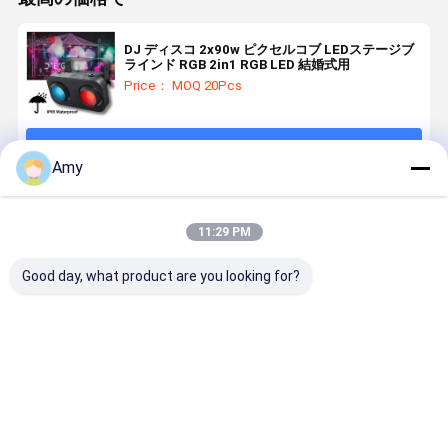
DJ ディスコ 2x90w ピクセルコブ LEDステージブ
ラインド RGB 2in1 RGB LED 結婚式用
Price： MOQ 20Pcs
続行
Amy
推薦されたプロダクト
11:29 PM
Good day, what product are you looking for?
400WLED投光
IP65 防水 13W
屋外 LED COB
LED 水波プ
灯 IP65 屋外景
屋外火虫効果
ブラインダー
ジェクター 
観 庭園 樹木照
ライトレーザ
ライト 2x90W
イト 屋外 IP
明 高光量 鋳型
ープロジェク
RGB アンバー
防水 60W
アルミ 外部 ス
ター 公園森林
ウォームホワ
100W 200
ベストプライス
ベストプライス
ベストプライス
ベストプラ
テージ 洗面灯
景観装飾用 ダ
イト IP65 防水
400W 波紋