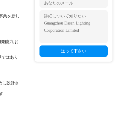
造事業を新し
発能力,お
送って下さい
更ではあり
めに設計さ
す.