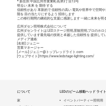
* 新住所:中国広州市黄東町高津3丁目13号
明るい 未来 を 期待 する
信頼性があり 革新的で 信頼性の高い 電気や世界中で空間
階を 目の当たりにするよう 招待します
この移行期間の継続的な支援に感謝します 一緒に未来を明
広州ダセン照明株式会社について
広州ダセンライトは LEDステージ照明,景観照明,プロの
提供しています最先端の技術と卓越した信頼性を 提供して
メディア連絡:
[名前]:ジェニー
営業マネージャー
[メール]:ジェニー@トップレッドライト.com
[ウェブサイト]:https://www.ledstage-lighting.com/
について
LEDのビーム移動ヘッド ライ
家
イベントパーティー照明用