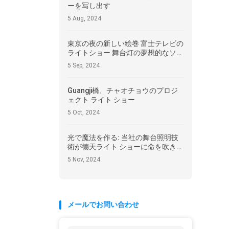
ーを写し出す
5 Aug, 2024
東京の夜の新しい絵巻 富士テレビの
ライトショー 舞台灯の夢想的なソナ
タ
5 Sep, 2024
Guangji橋、チャオチョウのプロジ
ェクト ライト ショー
5 Oct, 2024
光で魔法を作る: 当社の舞台照明技
術が德天ライト ショーに命を吹き込
む方法
5 Nov, 2024
メールでお問い合わせ