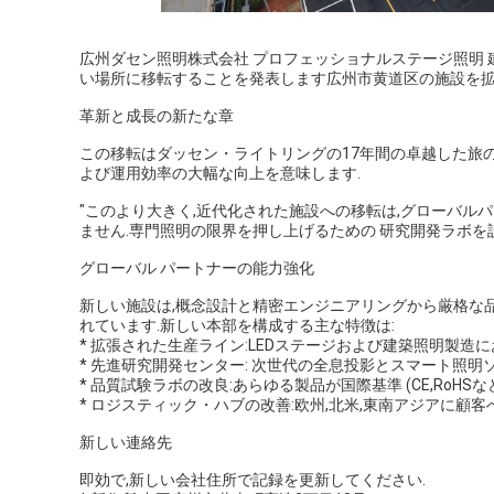
広州ダセン照明株式会社 プロフェッショナルステージ照明 
い場所に移転することを発表します広州市黄道区の施設を
革新と成長の新たな章
この移転はダッセン・ライトリングの17年間の卓越した旅の
よび運用効率の大幅な向上を意味します.
"このより大きく,近代化された施設への移転は,グローバル
ません.専門照明の限界を押し上げるための 研究開発ラボを設置
グローバル パートナーの能力強化
新しい施設は,概念設計と精密エンジニアリングから厳格な
れています.新しい本部を構成する主な特徴は:
* 拡張された生産ライン:LEDステージおよび建築照明製
* 先進研究開発センター: 次世代の全息投影とスマート照
* 品質試験ラボの改良:あらゆる製品が国際基準 (CE,RoH
* ロジスティック・ハブの改善:欧州,北米,東南アジアに顧
新しい連絡先
即効で,新しい会社住所で記録を更新してください.