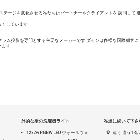
やステージを変化させる私たちはパートナーやクライアントを 訪問して 
るくしています
ホログラム投影を専門とする主要なメーカーです.ダセンは多様な国際顧客
います
ト
外的な壁の洗濯機ライト
私達に続いて下さ
12x2w RGBW LED ウォールウォ
違う 違う13