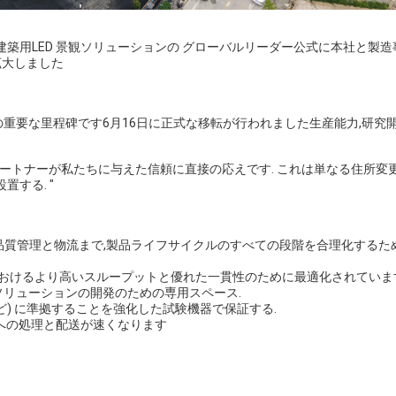
建築用LED 景観ソリューションの グローバルリーダー公式に本社と製
拡大しました
重要な里程碑です6月16日に正式な移転が行われました生産能力,研究開
パートナーが私たちに与えた信頼に直接の応えです. これは単なる住所変
する. "
品質管理と物流まで,製品ライフサイクルのすべての段階を合理化するた
造におけるより高いスループットと優れた一貫性のために最適化されていま
明ソリューションの開発のための専用スペース.
Sなど) に準拠することを強化した試験機器で保証する.
客への処理と配送が速くなります