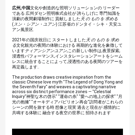
広州,中国
文化や創造的な照明ソリューションの リーダー
である 広州ダセン照明株式会社が 誇らしげに 専門知識を
演劇の夜間劇場制作に 貢献しました
天 の もの を 求める
(
スン・シアン・ユアン
) 江苏省のドンタイ・シキ・天安ユ
アン風景区.
2021年の国庆祝日に スタートしました
天 の もの を 求め
る
文化観光の夜間の体験における 画期的な進化を象徴して
います
ティアンシアンユアン
,この新しい制作は,夜景探索,
浸透性パフォーマンス,インスタレーションアートをシーム
レスに統合することによって,浸透性のある夜間のツアーを
再定義します.
.
The production draws creative inspiration from the
classic Chinese love myth "The Legend of Dong Yong and
the Seventh Fairy" and weaves a captivating narrative
across six distinct performance zones — "Celestial
Inquiry"神聖な木の啓示" "運命の糸" "愛への地上の探求" "月
光の抱擁" "オーキディアパビリオン再会"
訪問者がこれらの
シーンの間を旅する時 想像と現実 過去と現在が 感情的に
共鳴する体験に 融合する夜空の世界に 招待されます