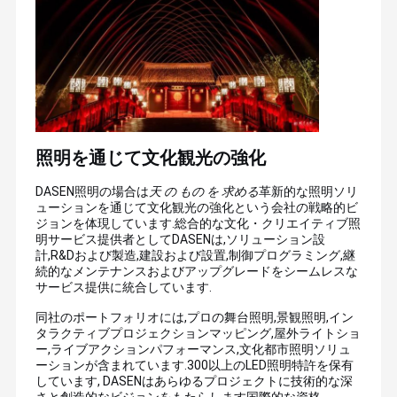
て 明るくてカラフルなLED照明の世界を 創り出します世
界に"中国で作られた"のイメージを広め,人間の環境保護
に尽力する.
照明を通じて文化観光の強化
DASEN照明の場合は
天 の もの を 求める
革新的な照明ソリ
ューションを通じて文化観光の強化という会社の戦略的ビ
ジョンを体現しています.総合的な文化・クリエイティブ照
明サービス提供者としてDASENは,ソリューション設
計,R&Dおよび製造,建設および設置,制御プログラミング,継
続的なメンテナンスおよびアップグレードをシームレスな
サービス提供に統合しています
.
同社のポートフォリオには,プロの舞台照明,景観照明,イン
タラクティブプロジェクションマッピング,屋外ライトショ
ー,ライブアクションパフォーマンス,文化都市照明ソリュ
ーションが含まれています.300以上のLED照明特許を保有
しています, DASENはあらゆるプロジェクトに技術的な深