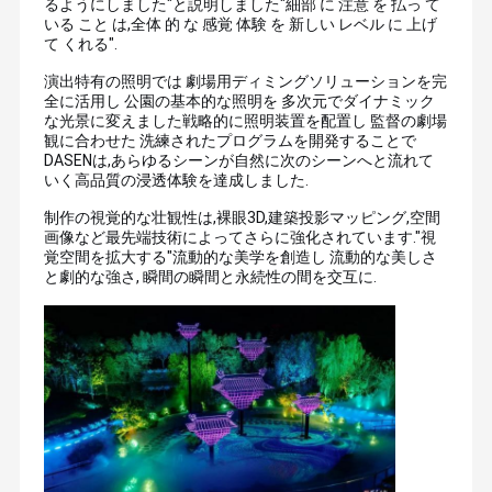
るようにしました"と説明しました"細部 に 注意 を 払っ て
と品質検査機器を 10百万以上RMBの価値があります.
いる こと は,全体 的 な 感覚 体験 を 新しい レベル に 上げ
知的財産に大きな重要性を付与し,LED照明の400以上の
て くれる"
.
特許を保有しています.芸術文化のアイデアLEDステージ
品質管理
私達に連絡し
ニュース
引用を要求し
照明,景観照明,ホログラフィック投影,など. 我々は,品質の
演出特有の照明では 劇場用ディミングソリューションを完
なさい
なさい
製品,注意深いサービスを提供,優れたブランド体験を多く
全に活用し 公園の基本的な照明を 多次元でダイナミック
の顧客に例えば ロンドンオリンピック,ブラジルワールド
カップ,日本富士テレビ,メルセデス-AMG,湖北テレビなど
な光景に変えました戦略的に照明装置を配置し 監督の劇場
観に合わせた 洗練されたプログラムを開発することで
DASENは,あらゆるシーンが自然に次のシーンへと流れて
いく高品質の浸透体験を達成しました
.
VR
制作の視覚的な壮観性は,裸眼3D,建築投影マッピング,空間
画像など最先端技術によってさらに強化されています."視
覚空間を拡大する"流動的な美学を創造し 流動的な美しさ
LEDの段階ライト
と劇的な強さ, 瞬間の瞬間と永続性の間を交互に
.
段階LEDの効果ライト
LEDの標準はライトを上演できます
屋外のGoboプロジェクター
屋外LEDの景色の洪水ライト