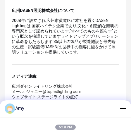
広州DASEN照明株式会社について
2008年に設立され,広州市黄道区に本社を置くDASEN
Lightingは,国家ハイテク企業であり,文化・創造的な照明の
専門家として認められています."すべてのものを照らす"と
いう概念を擁護していますライトアップアプリケーション
に革命をもたらします 35以上の製品が製造施設と最先端
の生産・試験設備DASENは,世界中の顧客に鍵をかけて照
明ソリューションを提供しています.
メディア連絡:
広州ダセンライトリング株式会社
メール:
ジェニー@topledlighting.com
ウェブサイト:
ステージライトの点灯
Amy
おすすめ商品
5:18 PM