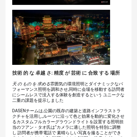
技術 的 な 卓越 さ: 精度 が 芸術 に 合致 する 場所
天 の もの を 求める
雰囲気の環境照明とダイナミックなパ
フォーマンス照明を調和させ,同時に会場を移動する訪問者
にシームレスで没入する体験を創造するという ユニークな
二重の課題を提示しました
イベントの企画者や会場管理者に 革新的な照明ソリュー
ションで 息を呑むような視覚的体験を 作り出すのを手伝
DASENチームは,公園の既存の建築と道路インフラストラ
っています 2008年からダッセン・ライトリングは国家高
クチャを活用し,ルーツに沿って色と効果を動的に変化させ
技術企業に成長しましたデザイン,研究開発,製造,現場での
家
プロダクト
私達について
工場旅行
るカスタムフルカラーグラウンドライトを設置する照明担
プログラミングを1つの屋根の下で統合します
プロフェッ
ショナルなステージ照明,景観照明,ホログラム投影などを
当のフアン・タオ氏は"カメラに適した照明を特別に調整
含む 総合的なソリューションを顧客に提供しています私
し 訪問者が携帯電話で 素晴らしい写真を撮ることができ
たちは今,先進的な自動生産機器と様々な種類の実験研究