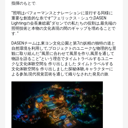
指揮のもとで
.
"照明はパフォーマンスとナレーションに並行する同様に
重要な創造的な糸です"
フェリックス・シュウ
,DASEN
Lightingの会長兼総裁"ダセンでの私たちの役割は,最先端の
照明技術と本物の文化表現の間のギャップを埋めることで
す. "
DASENチームは,東ヨン文化公園と第7の妖精の独特の道と
自然環境を利用して,プロジェクトのユニークな物理的な景
観に取り組んだ."風景に合わせて風景を作り,風景を通して
物語を語ること"という理念でタイムトラベルするユニー
クな文化体験空間を 作り出しました タイムトラベルする
文化体験空間を 作り出しました
探秘体験,キャラクターに
よる参加,現代視覚芸術を通して織りなされた発見の旅
.