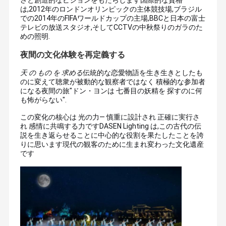
さと創造的なビジョンをもたらします
国際的な資格
は,2012年のロンドンオリンピックの主体競技場,ブラジル
での2014年のFIFAワールドカップの主場,BBCと日本の富士
テレビの放送スタジオ,そしてCCTVの中秋祭りのガラのた
めの照明
.
夜間の文化体験を再定義する
天 の もの を 求める
伝統的な恋愛物語を生き生きとしたも
のに変えて聴衆が被動的な観察者ではなく 積極的な参加者
になる夜間の旅"ドン・ヨンは 七番目の妖精を 探すのに何
も怖がらない"
.
この変化の核心は 光の力― 慎重に設計され 正確に実行さ
れ 感情に共鳴する力ですDASEN Lighting は,この古代の伝
説を生き返らせることに中心的な役割を果たしたことを誇
りに思います現代の観客のために生まれ変わった文化遺産
です