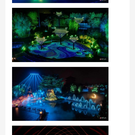
LEDの景色のスポットライト
外的な壁の洗濯機ライト
LEDの段階のライト バー
LEDの建築照明
LEDの段階の洪水ライト
LEDのビーム移動ヘッド ライト
電池式LEDの段階ライト
人材が企業の主要な資産であると信じ,私たちは定期的に
異なる才能のためのより良い開発プラットフォームとア
ドバケーションの機会を提供します.経営やコンサルティ
DMXの制御システム
ング会社と協働し 企業文化設計やチーム管理の改善責任
感,感謝感,忠誠感を私たちの価値観として信じ,私たちは社
会的責任を強調し,誠実さを堅持し,顧客,従業員,社会に報
いるために品質とサービスに焦点を当てています.
市場競争はチーム間の競争だと常に信じています.我々は
3つの核心競争力を継続的に強化します. 戦闘効果,凝結,学
習能力.
未来にも ダセン・ライトリングはLED照明に 焦点を当て