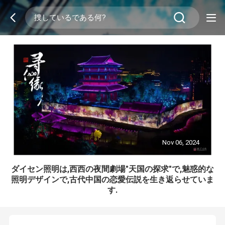
Nov 06, 2024
ダイセン照明は,西西の夜間劇場"天国の探求"で,魅惑的な
照明デザインで,古代中国の恋愛伝説を生き返らせていま
す.