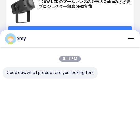
100W LEDのズームレンズの外部のGoboのさざ波
プロジェクター無線DMX制御
続行
Amy
推薦されたプロダクト
5:11 PM
Good day, what product are you looking for?
60W LEDアウ
オーダーメイ
リアルな海水
LED ゴボプ
トドアプロジ
ド 40W LED 室
波プロジェク
ジェクター
ェクターラン
内 ゴボライト
ター 400W
イト 400 
プ オーダーメ
ロゴ プロジェ
LEDリップル効
ト回転ロゴ
イドロゴ ゴボ
クター HD 広告
果ライト 屋外
メージプロ
ベストプライス
ベストプライス
ベストプライス
ベストプラ
プロジェクタ
イメージ プロ
公園 テーマ 庭
ェクター
ー 屋外広告 ビ
ジェクター シ
園 ステージ装
DMX512 
ジネスイベン
ョップ ストア
飾 照明
照明プロの
ト 結婚式の飾
レストラン カ
ョー展示イ