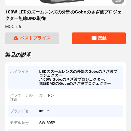
2
/
5
100W LEDのズームレンズの外部のGoboのさざ波プロジェ
クター無線DMX制御
MOQ：6
ベストプライス
接触
製品の説明
ハイライト
LEDのズームレンズの外部のGoboのさざ波プ
ロジェクター
,
,
100W Goboのさざ波プロジェクター
無線DMXのGoboのさざ波プロジェクター
パッケージの
カートン
詳細
ブランド名
Intuiit
モデル番号
SW-305P