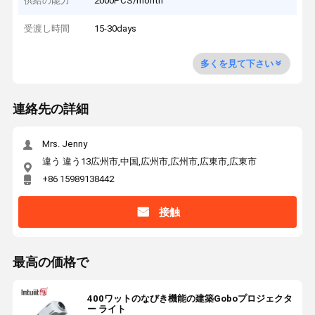
供給の能力
2000PCS/month
受渡し時間
15-30days
多くを見て下さい
連絡先の詳細
Mrs. Jenny
違う 違う13広州市,中国,広州市,広州市,広東市,広東市
+86 15989138442
接触
最高の価格で
400ワットのなびき機能の建築Goboプロジェクタ
ー ライト