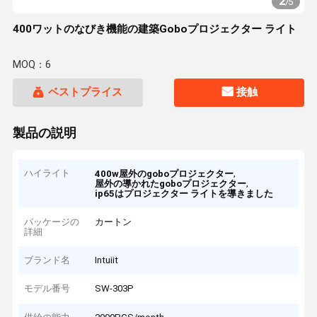
2
/
5
400ワットのなびき機能の建築Goboプロジェクター ライト
MOQ：6
ベストプライス
接触
製品の説明
ハイライト
,
400w屋外のgoboプロジェクター
,
屋外の導かれたgoboプロジェクター
ip65はプロジェクター ライトを導きました
パッケージの
カートン
詳細
ブランド名
Intuiit
モデル番号
SW-303P