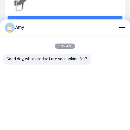
続行
Amy
推薦されたプロダクト
6:19 AM
Good day, what product are you looking for?
工場卸売800W
防水屋外ダブ
屋外用LED
LED 800W
LEDフラッドラ
ルLEDウォール
800W ステー
外ステージ
イト屋外IP65
ウォッシャー
ジ照明 ダブル
明 ダブルレ
80x10W
ライト IP65
レイヤースト
ヤー シティ
RGBW 4in1ス
800W RGBW
ロボ シティカ
ラー照明 ウ
ベストプライス
ベストプライス
ベストプライス
ベストプラ
テージウォッ
DMX シティホ
ラー照明 ウォ
ールウォッ
シュライトプ
テルガーデン
ールウォッシ
ュ LEDフラ
ロジェクター
ュ LEDフラッ
ドライト バ
都市美化ファ
ドライト バー
DJ ビル装
サードプロジ
DJ ビル装飾用
IP65 DMX
ェクト用
IP65 DMX