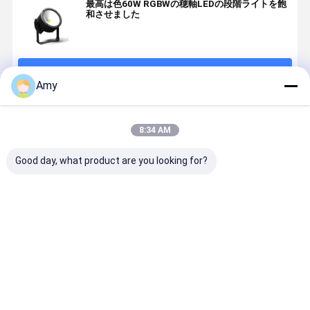
最高は色60W RGBWの穂軸LEDの段階ライトを飽
和させました
続行
Amy
推薦されたプロダクト
8:34 AM
Good day, what product are you looking for?
4眼LED COBブ
400W 防水 4
洗浄効果
IP65 室外
ラインドライ
目のブライン
RGBWの屋外
ル LED
ト 4x90W RGB
ドライト RGB
の標準はでき
60x12W
ホワイトアン
ホットホワイ
ます
RGBW 4IN
バー ステージ
トアンバー色
水 DMX LE
ベストプライス
ベストプライス
ベストプライス
ベストプラ
ブラインド ス
ステージ用
水灯
トローブ
LEDブラインド
DMX512 ピク
IP65 観客ライ
セル制御 パー
ト