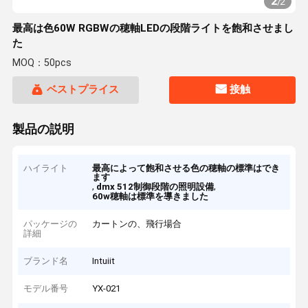
2
/
2
最高は色60W RGBWの穂軸LEDの段階ライトを飽和させまし
た
MOQ：50pcs
ベストプライス
接触
製品の説明
ハイライト
最高によって飽和させる色の穂軸の標準はでき
ます
,
,
dmx 512制御段階の照明設備
60w穂軸は標準を導きました
パッケージの
カートンの、飛行場合
詳細
ブランド名
Intuiit
モデル番号
YX-021