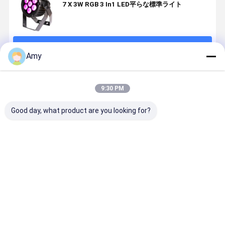
7 X 3W RGB 3 In1 LED平らな標準ライト
続行
Amy
推薦されたプロダクト
9:30 PM
Good day, what product are you looking for?
アウトドア
屋外 IP65 防水
IP65 防水アル
120W COB
IP65防水LED
12x20W
ミ LED パール
ーライト D
パールライト
RGBWA UV 6
ライト 7x20W
LED ディス
18x20W
in 1 LED パー
RGBWA UV
DJ機器 ウ
RGBWA UV
ライトプロフ
6in1 DMX512
ィング ステ
ベストプライス
ベストプライス
ベストプライス
ベストプラ
6in1 プロフェ
ェッショナル
屋外イベント
ジ照明付き
ッショナルス
DMX DJ 舞台
結婚式ショー
テージウォッ
照明ウォッシ
のためのプロ
シュ照明 DMX
ュアップライ
フェッショナ
DJ イベントの
トディスコウ
ルステージア