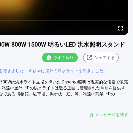
00W 800W 1500W 明るいLED 洪水照明スタンド
今すぐ連絡
シェアする
備を導きました
#
rgbwは屋外の洪水ライトを導きました
0W 1500Wは洪水ライト立場を導いた Dasenの照明は現実的な価格で販売
。私達の屋外LEDの洪水ライトは造る正面に管理された照明を提供す
ある:博物館、駐車場、掲示板、庭、等。私達の商業LEDの....
メッセージを残す