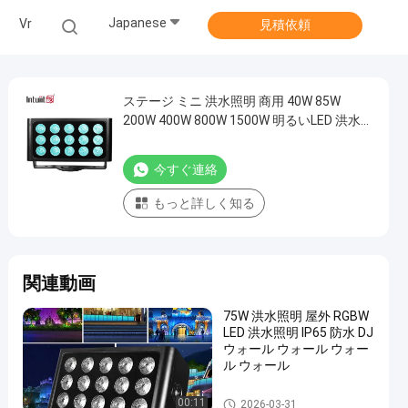
Japanese
Vr
見積依頼
ステージ ミニ 洪水照明 商用 40W 85W
200W 400W 800W 1500W 明るいLED 洪水照
明スタンド
今すぐ連絡
もっと詳しく知る
関連動画
75W 洪水照明 屋外 RGBW
LED 洪水照明 IP65 防水 DJ
ウォール ウォール ウォー
ル ウォール
LEDの段階の洪水ライト
00:11
2026-03-31