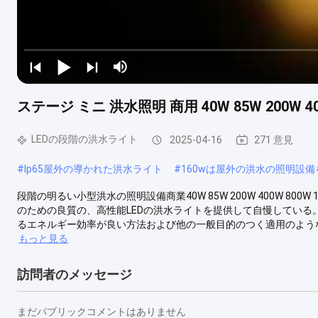
ステージ ミニ 洪水照明 商用 40W 85W 200W 4
LEDの段階の洪水ライト
2025-04-16
271 意見
#
Ip65屋外の導かれた洪水ライト
#
160wは屋外の洪水の照明設
段階の明るい小型洪水の照明設備商業40W 85W 200W 400W 80
のための良質の、高性能LEDの洪水ライトを提供して自慢している
るエネルギー効率が良い方法および他の一般目的のつく適用のようなで
もっと見る
訪問者のメッセージ
まだパブリックコメントはありません