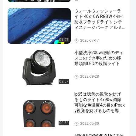
ウォールウォッシャーラ
イト 40x10W RGBW 4-in-1
防水フラッドライト シテ
ィステージパーク アルミ
ニウムウォッシュ LED照
明
段階LEDの効果ライト
01:07
2025-07-17
小型洗浄200w穂軸のディ
スコのでき事のための移
動頭部LEDの段階ライト
LEDの段階ライト
2022-09-28
02:57
Ip65は聴衆の視覚を妨げ
るものライト4x90w調節
可能な色温度4の目のPeak
y視覚を妨げるものを導い
た
LEDの段階ライト
00:53
2022-05-30
6*5W RGBW 40W LEDの段