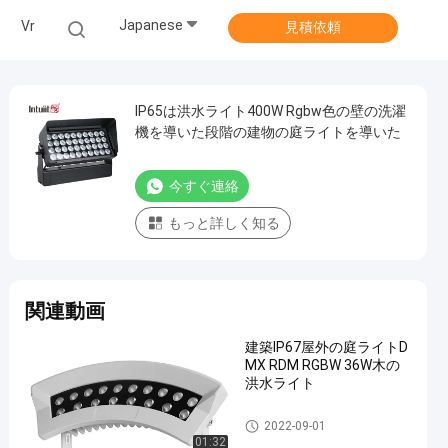
Japanese
Vr
見積依頼
IP65は洪水ライト400W Rgbw色の壁の洗濯
機を導いた段階の建物の庭ライトを導いた
今すぐ連絡
もっと詳しく知る
関連動画
建築IP67屋外の庭ライトD
MX RDM RGBW 36W木の
洪水ライト
屋外LEDの景色の洪水ライト
2022-09-01
01:32