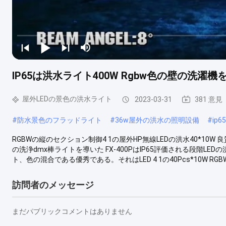
IP65は洪水ライト400W Rgbw色の壁の洗
屋外LEDの景色の洪水ライト
2023-03-31
381 意見
#
防水景色のフラッドライト
#
36w屋外の洪水の照明設備
#
ip
RGBWの縦のセクション制御4 1の屋外HP無線LEDの洪水40*10W 
の洗浄dmx棒ライトを導いた FX-400PはIP65評価される段階
ト、色の混合である優秀である。それはLED 4 1の40Pcs*10W RGBW
訪問者のメッセージ
まだパブリックコメントはありません