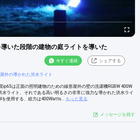
濯機を導いた段階の建物の庭ライトを導いた
今すぐ連絡
シェアする
65屋外の導かれた洪水ライト
良質ip65は正面の照明建物のための線形屋外の壁の洗濯機RGBW 400W
LEDの洪水ライト、それである高い明るさの非常に強力な導かれた洪水ライ
を使用する、総力は400Watts...
もっと見る
メッセージを残す