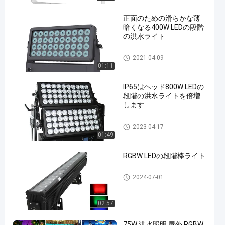
正面のための滑らかな薄
暗くなる400W LEDの段階
の洪水ライト
LEDの段階の洪水ライト
2021-04-09
01:11
IP65はヘッド800W LEDの
段階の洪水ライトを倍増
します
LEDの段階の洪水ライト
2023-04-17
01:49
RGBW LEDの段階棒ライト
LEDの段階のライト バー
2024-07-01
02:57
75W 洪水照明 屋外 RGBW